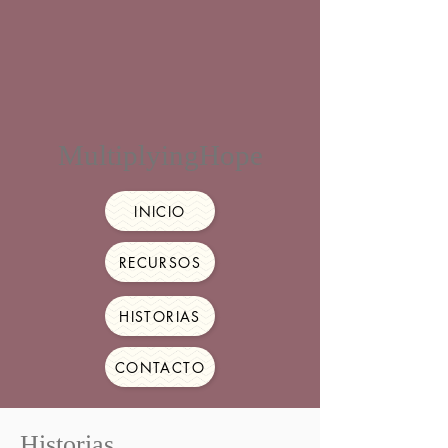
MultiplyingHope
INICIO
RECURSOS
HISTORIAS
CONTACTO
Historias