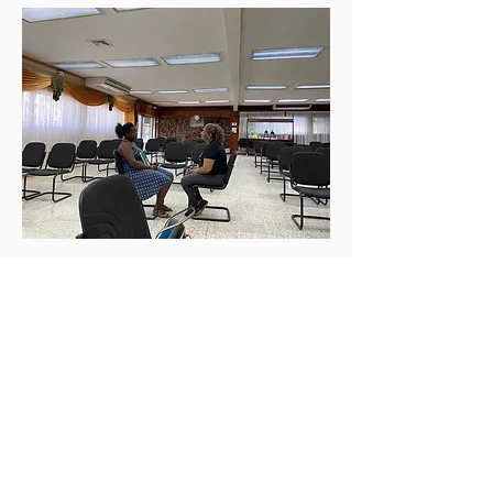
“¿Por qué usamos este proceso?”
preguntó el líder. “Porque poco a poco se
filtra a través de toda su vida. ¡A veces
ellos dicen que no lo hacen, pero
realmente si lo están haciendo!”
Durante la Pandemia del COVID–19, los
líderes de Multiplicando-Esperanza usan
muchas veces llamadas del video para
conectar con sus grupos y continuar el
proceso de sanidad.