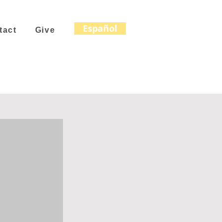
Español
tact
Give