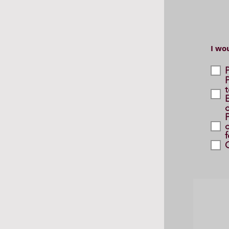
I wo
P
P
EST) to lea
P
c